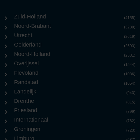
Zuid-Holland
(4155)
Noord-Brabant
(3289)
Utrecht
(2619)
Gelderland
(2593)
Noord-Holland
(2531)
Overijssel
(1544)
Flevoland
(1086)
Randstad
(1054)
Landelijk
(943)
Drenthe
(815)
Friesland
(799)
Internationaal
(762)
Groningen
(723)
Limburg
(687)