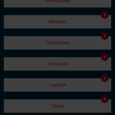
Administratief
6
Aftersales
1
Commercieel
0
Financieel
0
Logistiek
0
Overig