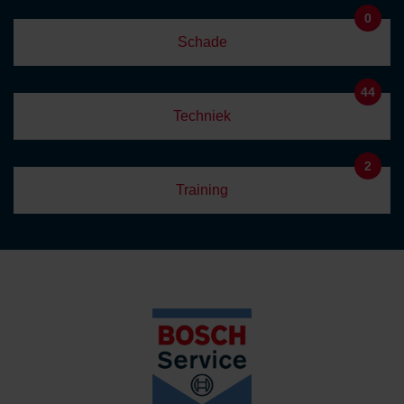
0
Schade
44
Techniek
2
Training