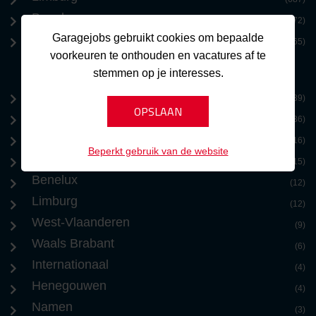
Benelux
(572)
Garagejobs gebruikt cookies om bepaalde
Zeeland
(365)
voorkeuren te onthouden en vacatures af te
stemmen op je interesses.
Brussel
(39)
Antwerpen
(36)
Oost-Vlaanderen
(16)
Beperkt gebruik van de website
Vlaams Brabant
(15)
Benelux
(12)
Limburg
(12)
West-Vlaanderen
(9)
Waals Brabant
(6)
Internationaal
(4)
Henegouwen
(4)
Namen
(3)