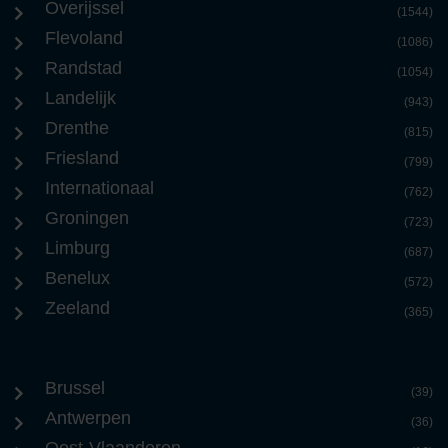
Overijssel
(1544)
Flevoland
(1086)
Randstad
(1054)
Landelijk
(943)
Drenthe
(815)
Friesland
(799)
Internationaal
(762)
Groningen
(723)
Limburg
(687)
Benelux
(572)
Zeeland
(365)
Brussel
(39)
Antwerpen
(36)
Oost-Vlaanderen