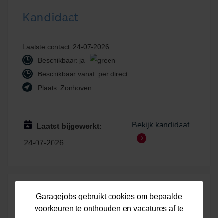
Kandidaat
Laatste contact:
24-07-2026
Beschikbaar:
ja
Beschikbaar vanaf:
per direct
Plaats:
Zonhoven
Bekijk kandidaat
Laatst bijgewerkt:
24-07-2026
CAU8771
Garagejobs gebruikt cookies om bepaalde
voorkeuren te onthouden en vacatures af te