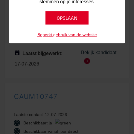
stemmen op je interesses.
Laatste contact:
17-07-2026
Beschikbaar:
ja
Beschikbaar vanaf:
per direct
Plaats:
Diepenbeek
Beperkt gebruik van de website
Bekijk kandidaat
Laatst bijgewerkt:
17-07-2026
CAUM10747
Laatste contact:
12-07-2026
Beschikbaar:
ja
Beschikbaar vanaf:
per direct