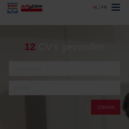
12
CV's gevonden