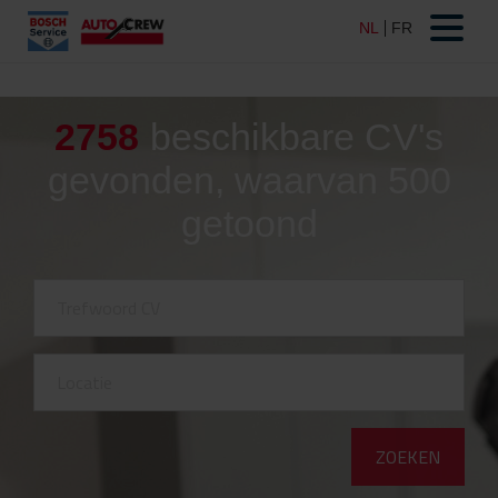
2758
beschikbare CV's
gevonden, waarvan 500
getoond