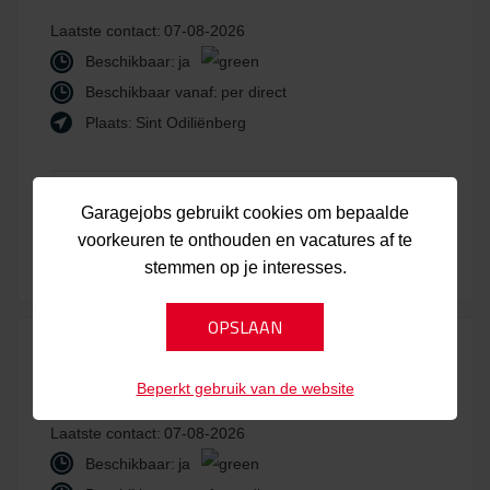
Laatste contact:
07-08-2026
Beschikbaar:
ja
Beschikbaar vanaf:
per direct
Plaats:
Sint Odiliënberg
Bekijk kandidaat
Laatst bijgewerkt:
Garagejobs gebruikt cookies om bepaalde
voorkeuren te onthouden en vacatures af te
07-08-2026
stemmen op je interesses.
CAU10186
Beperkt gebruik van de website
Laatste contact:
07-08-2026
Beschikbaar:
ja