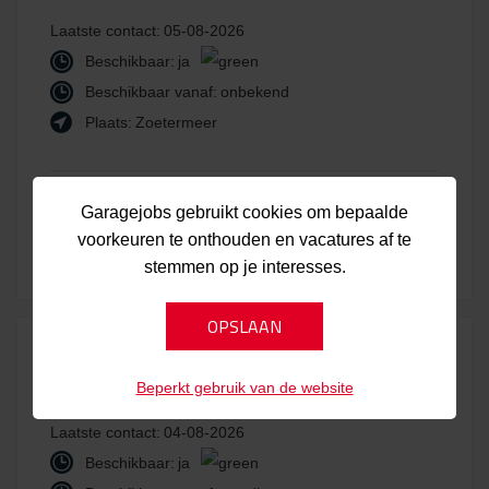
Laatste contact:
05-08-2026
Beschikbaar:
ja
Beschikbaar vanaf:
onbekend
Plaats:
Zoetermeer
Bekijk kandidaat
Laatst bijgewerkt:
Garagejobs gebruikt cookies om bepaalde
voorkeuren te onthouden en vacatures af te
05-08-2026
stemmen op je interesses.
CAUWW11369
Beperkt gebruik van de website
Laatste contact:
04-08-2026
Beschikbaar:
ja