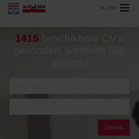
1415
beschikbare CV's
gevonden, waarvan 500
getoond