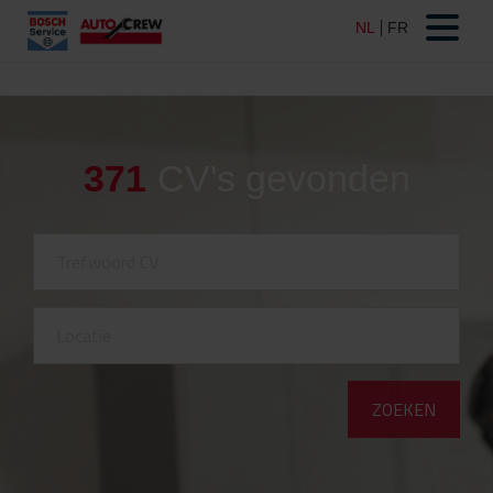
371
CV's gevonden