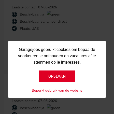
Laatste contact:
07-08-2026
Beschikbaar:
ja
Beschikbaar vanaf:
per direct
Plaats:
UAE
Bekijk kandidaat
Laatst bijgewerkt:
Garagejobs gebruikt cookies om bepaalde
voorkeuren te onthouden en vacatures af te
07-08-2026
stemmen op je interesses.
CAU10310
Beperkt gebruik van de website
Laatste contact:
07-08-2026
Beschikbaar:
ja