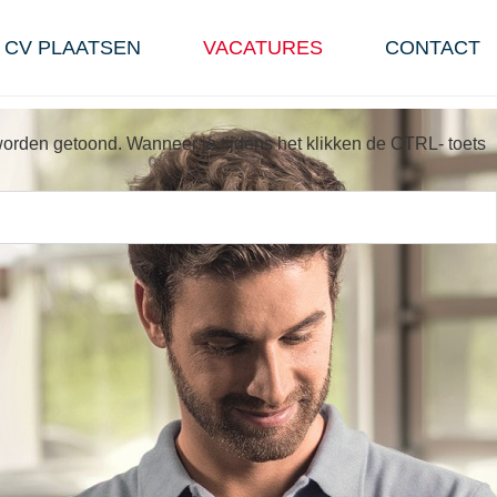
CV PLAATSEN
VACATURES
CONTACT
s worden getoond. Wanneer je tijdens het klikken de CTRL- toets