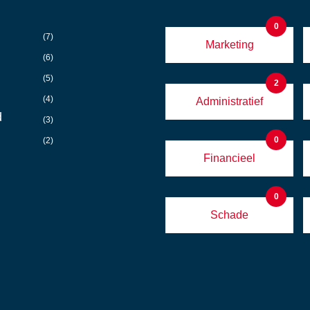
0
(7)
Marketing
(6)
(5)
2
(4)
Administratief
d
(3)
0
(2)
Financieel
0
Schade