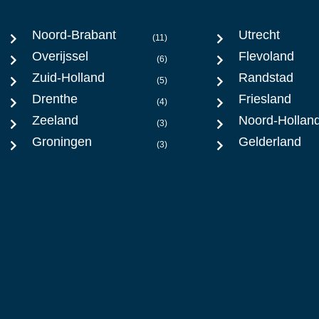
Noord-Brabant
Utrecht
(11)
Overijssel
Flevoland
(6)
Zuid-Holland
Randstad
(5)
Drenthe
Friesland
(4)
Zeeland
Noord-Hollan
(3)
Groningen
Gelderland
(3)