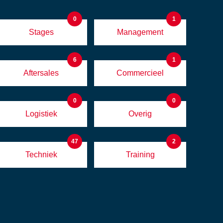
0
1
Stages
Management
6
1
Aftersales
Commercieel
0
0
Logistiek
Overig
47
2
Techniek
Training