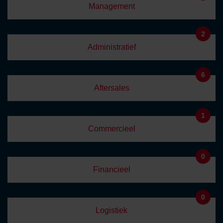
Management
2
Administratief
6
Aftersales
1
Commercieel
0
Financieel
0
Logistiek