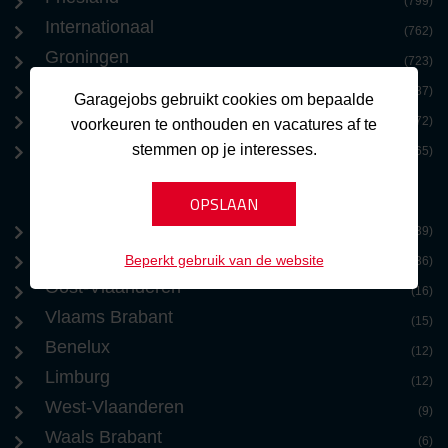
(799)
Internationaal
(762)
Groningen
(723)
Limburg
(687)
Garagejobs gebruikt cookies om bepaalde
Benelux
(572)
voorkeuren te onthouden en vacatures af te
Zeeland
stemmen op je interesses.
(365)
Brussel
(39)
Antwerpen
Beperkt gebruik van de website
(36)
Oost-Vlaanderen
(16)
Vlaams Brabant
(15)
Benelux
(12)
Limburg
(12)
West-Vlaanderen
(9)
Waals Brabant
(6)