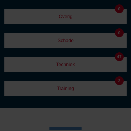
0
Overig
0
Schade
47
Techniek
2
Training