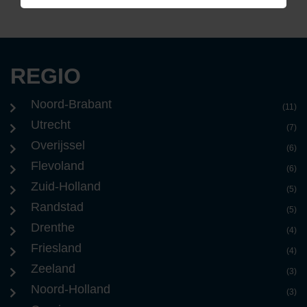
REGIO
Noord-Brabant
(11)
Utrecht
(7)
Overijssel
(6)
Flevoland
(6)
Zuid-Holland
(5)
Randstad
(5)
Drenthe
(4)
Friesland
(4)
Zeeland
(3)
Noord-Holland
(3)