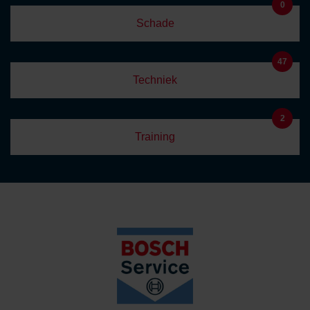
0
Schade
47
Techniek
2
Training