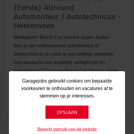
(Eerste) Allround
Automonteur / Autotechnicus -
Heerenveen
Werkgever:
Bosch Car Service Jurjen Jonker
Ben jij een vakbekwame automonteur of
autotechnicus en zoek je een prettige werkplek
met aandacht voor kwaliteit, werkplezier en
ontwikkeling? Dan past Bosch Car Service Jurjen
Jonker in...
Garagejobs gebruikt cookies om bepaalde
voorkeuren te onthouden en vacatures af te
stemmen op je interesses.
Heerenveen
Bekijk vacature
Beperkt gebruik van de website