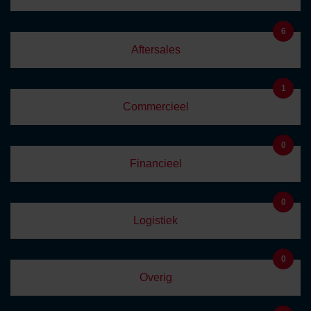
6
Aftersales
1
Commercieel
0
Financieel
0
Logistiek
0
Overig