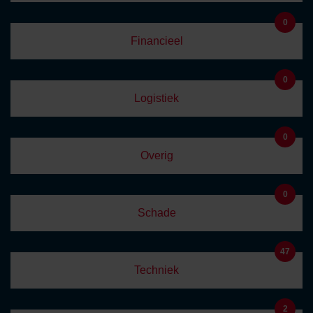
0
Financieel
0
Logistiek
0
Overig
0
Schade
47
Techniek
2