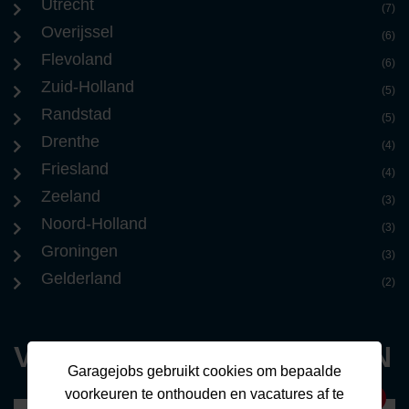
Utrecht
(7)
Overijssel
(6)
Flevoland
(6)
Zuid-Holland
(5)
Randstad
(5)
Drenthe
(4)
Friesland
(4)
Zeeland
(3)
Noord-Holland
(3)
Groningen
(3)
Gelderland
(2)
VACATURE CATEGORIEËN
Garagejobs gebruikt cookies om bepaalde
voorkeuren te onthouden en vacatures af te
0