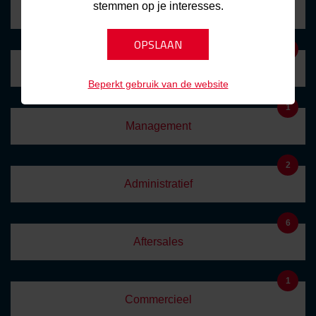
stemmen op je interesses.
Marketing
0
Stages
Beperkt gebruik van de website
1
Management
2
Administratief
6
Aftersales
1
Commercieel