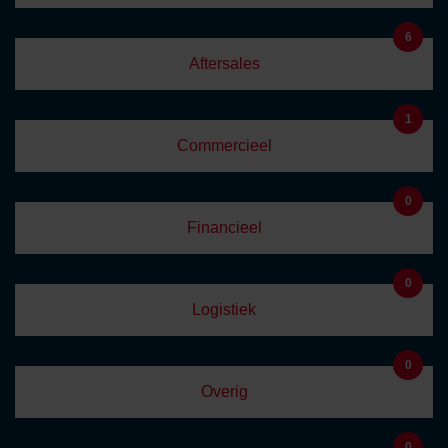
6
Aftersales
1
Commercieel
0
Financieel
0
Logistiek
0
Overig
0