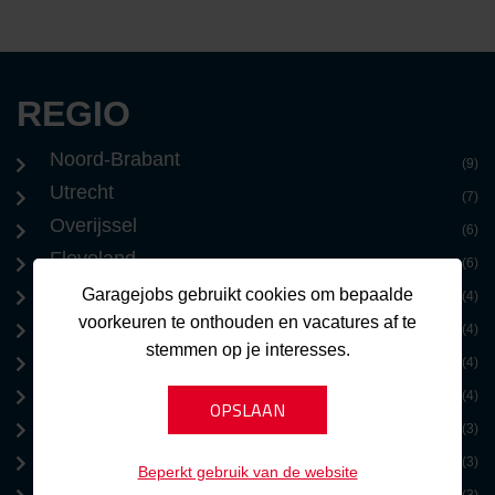
REGIO
Noord-Brabant
(9)
Utrecht
(7)
Overijssel
(6)
Flevoland
(6)
Zuid-Holland
Garagejobs gebruikt cookies om bepaalde
(4)
voorkeuren te onthouden en vacatures af te
Drenthe
(4)
stemmen op je interesses.
Friesland
(4)
Randstad
(4)
Zeeland
(3)
Noord-Holland
(3)
Beperkt gebruik van de website
Groningen
(3)