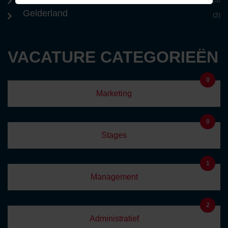
Gelderland
(2)
VACATURE CATEGORIEËN
0
Marketing
0
Stages
1
Management
2
Administratief