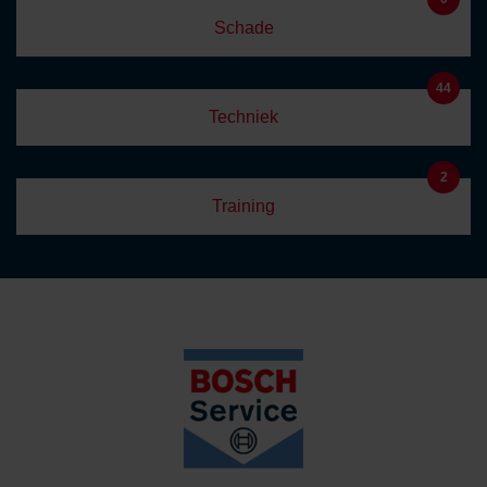
Schade
44
Techniek
2
Training