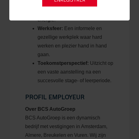
Vitaliteit:
Een maandelijkse
bijdrage voor jouw gezondheid en
energie.
Werksfeer:
Een informele en
gezellige werkplek waar hard
werken en plezier hand in hand
gaan.
Toekomstperspectief:
Uitzicht op
een vaste aanstelling na een
succesvolle stage- of leerperiode.
PROFIL EMPLOYEUR
Over BCS AutoGroep
BCS AutoGroep is een dynamisch
bedrijf met vestigingen in Amsterdam,
Almere, Breukelen en Vuren. Wij zijn