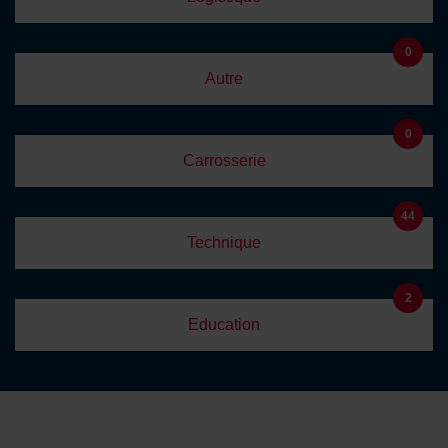
0
Autre
0
Carrosserie
44
Technique
2
Education