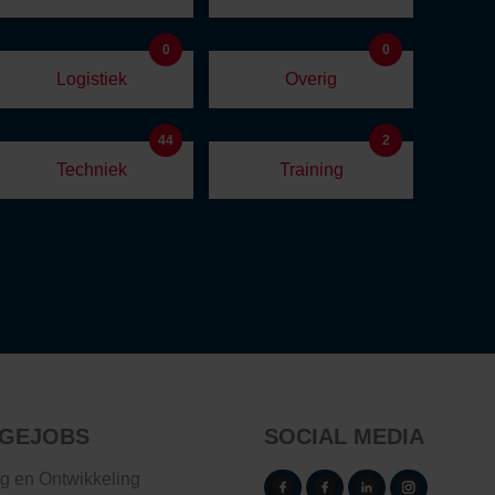
0
0
Logistiek
Overig
44
2
Techniek
Training
GEJOBS
SOCIAL MEDIA
ng en Ontwikkeling