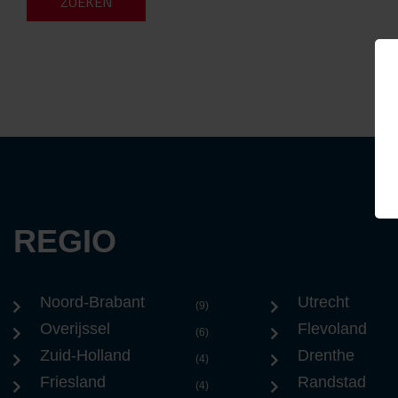
REGIO
Noord-Brabant
Utrecht
(9)
Overijssel
Flevoland
(6)
Zuid-Holland
Drenthe
(4)
Friesland
Randstad
(4)