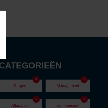
 CATEGORIEËN
0
1
Stages
Management
6
1
Aftersales
Commercieel