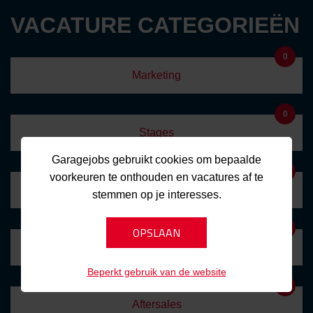
VACATURE CATEGORIEËN
0
Marketing
0
Stages
Garagejobs gebruikt cookies om bepaalde
1
voorkeuren te onthouden en vacatures af te
Management
stemmen op je interesses.
2
Administratief
Beperkt gebruik van de website
6
Aftersales