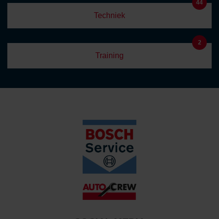
44
Techniek
2
Training