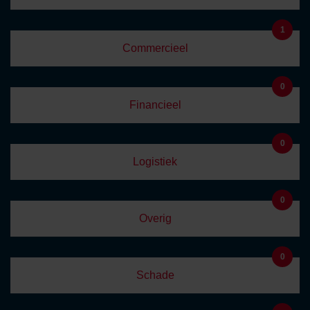
1
Commercieel
0
Financieel
0
Logistiek
0
Overig
0
Schade