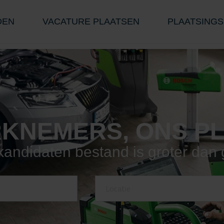
DEN
VACATURE PLAATSEN
PLAATSINGS
KNEMERS, ONS P
andidaten bestand is groter dan 