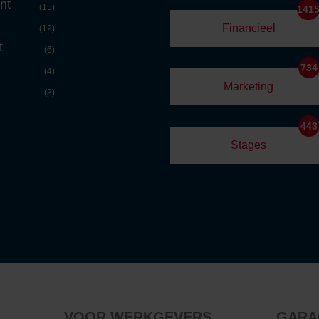
nt
(15)
141
Financieel
(12)
t
(6)
734
(4)
Marketing
(3)
443
Stages
VOOR WERKGEVERS
GARA