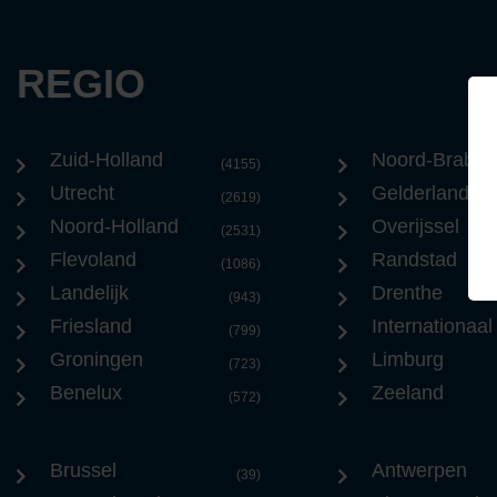
REGIO
Zuid-Holland
Noord-Braban
(4155)
Utrecht
Gelderland
(2619)
Noord-Holland
Overijssel
(2531)
Flevoland
Randstad
(1086)
Landelijk
Drenthe
(943)
Friesland
Internationaal
(799)
Groningen
Limburg
(723)
Benelux
Zeeland
(572)
Brussel
Antwerpen
(39)