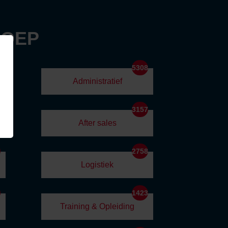
ROEP
2
5308
Administratief
3
3157
After sales
1
2758
Logistiek
1
1423
Training & Opleiding