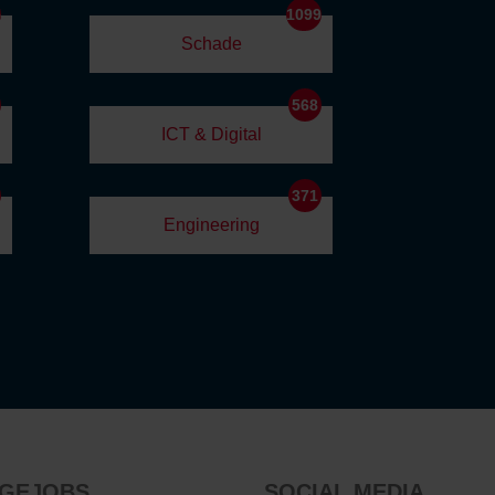
5
1099
Schade
568
ICT & Digital
371
Engineering
GEJOBS
SOCIAL MEDIA