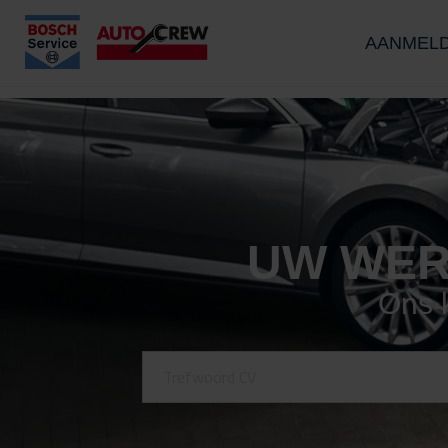
AANMEL
UW WER
Ons k