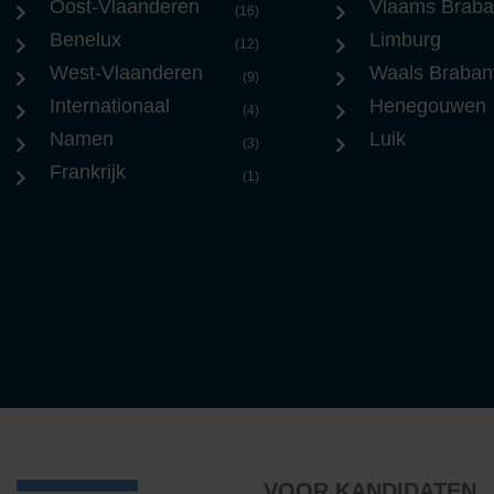
Oost-Vlaanderen
Vlaams Braba
(16)
Benelux
Limburg
(12)
West-Vlaanderen
Waals Braban
(9)
Internationaal
Henegouwen
(4)
Namen
Luik
(3)
Frankrijk
(1)
VOOR KANDIDATEN