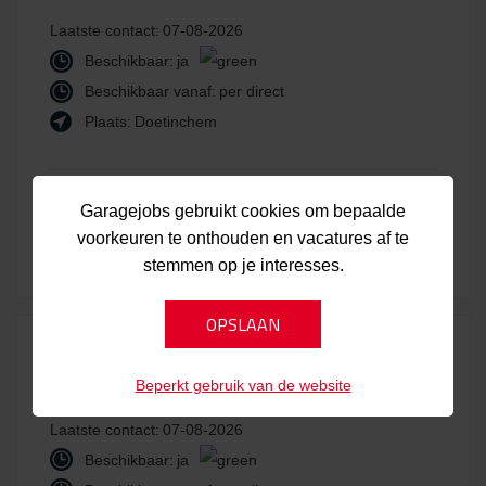
Laatste contact:
07-08-2026
Beschikbaar:
ja
Beschikbaar vanaf:
per direct
Plaats:
Doetinchem
Bekijk kandidaat
Laatst bijgewerkt:
Garagejobs gebruikt cookies om bepaalde
voorkeuren te onthouden en vacatures af te
07-08-2026
stemmen op je interesses.
CAU9950
Beperkt gebruik van de website
Laatste contact:
07-08-2026
Beschikbaar:
ja