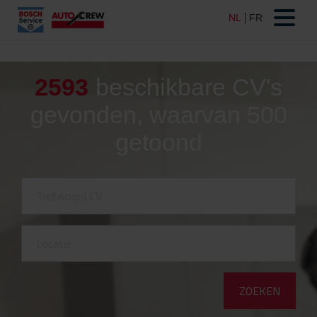
2593
beschikbare CV's
gevonden, waarvan 500
getoond