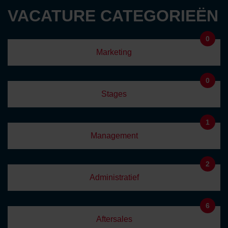
VACATURE CATEGORIEËN
0
Marketing
0
Stages
1
Management
2
Administratief
6
Aftersales