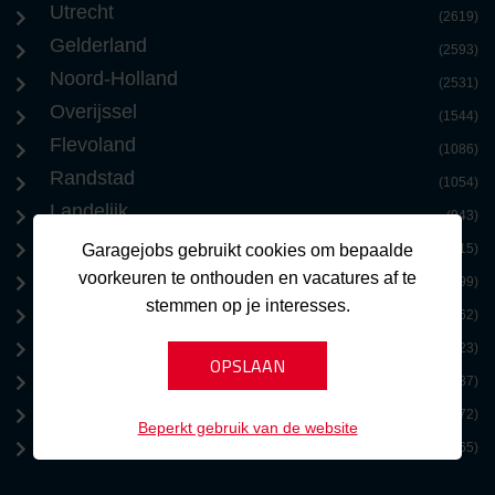
Utrecht
(2619)
Gelderland
(2593)
Noord-Holland
(2531)
Overijssel
(1544)
Flevoland
(1086)
Randstad
(1054)
Landelijk
(943)
Drenthe
Garagejobs gebruikt cookies om bepaalde
(815)
Friesland
voorkeuren te onthouden en vacatures af te
(799)
stemmen op je interesses.
Internationaal
(762)
Groningen
(723)
Limburg
(687)
Benelux
(572)
Beperkt gebruik van de website
Zeeland
(365)