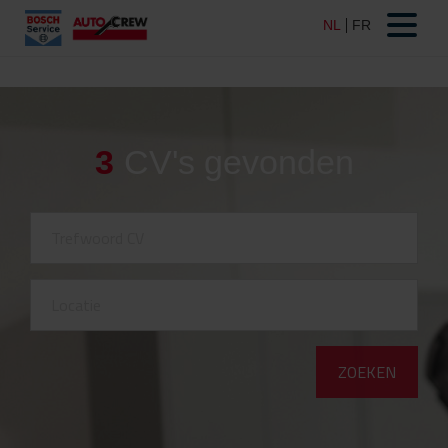
3
CV's gevonden