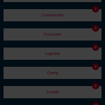
1
Commercieel
0
Financieel
0
Logistiek
0
Overig
0
Schade