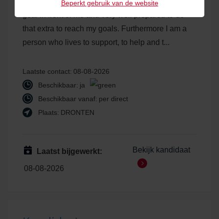
I am a very driven and enthousiastic person with a
Beperkt gebruik van de website
goal in front of me and very well prepared to do
that extra to reach my goals. Furthermore I am a
person who lives to support, to help and t...
Laatste contact:
08-08-2026
Beschikbaar:
ja
Beschikbaar vanaf:
per direct
Plaats:
DRONTEN
Bekijk kandidaat
Laatst bijgewerkt:
08-08-2026