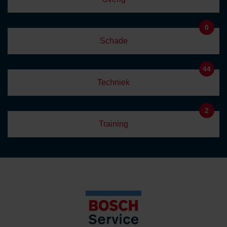
0
Schade
44
Techniek
2
Training