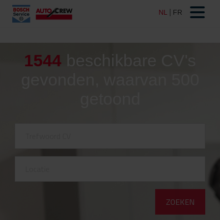
1544
beschikbare CV's
gevonden, waarvan 500
getoond