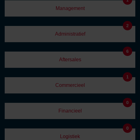
Management
2
Administratief
6
Aftersales
1
Commercieel
0
Financieel
0
Logistiek