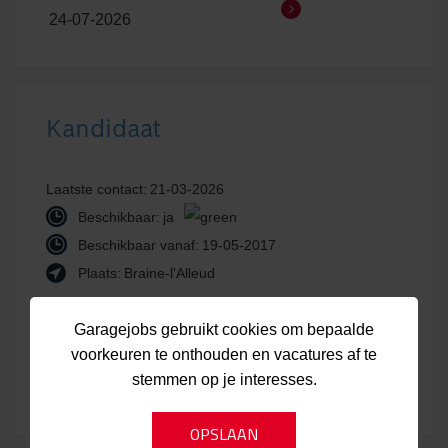
24-07-2026
Kandidaat
Laatste contact:
21-03-2026
Beschikbaar:
ja
Beschikbaar vanaf:
19-05-2017
Plaats:
Braine-l'Alleud
Garagejobs gebruikt cookies om bepaalde
Bekijk kandidaat
Laatst bijgewerkt:
voorkeuren te onthouden en vacatures af te
stemmen op je interesses.
21-03-2026