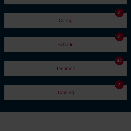
0
Overig
0
Schade
44
Techniek
2
Training