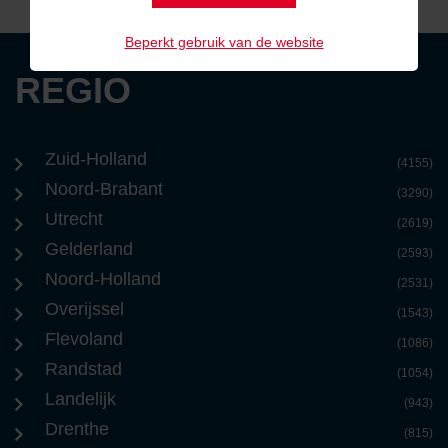
Beperkt gebruik van de website
REGIO
Zuid-Holland
(4155)
Noord-Brabant
(3290)
Utrecht
(2619)
Gelderland
(2593)
Noord-Holland
(2531)
Overijssel
(1543)
Flevoland
(1086)
Randstad
(1054)
Landelijk
(943)
Drenthe
(815)