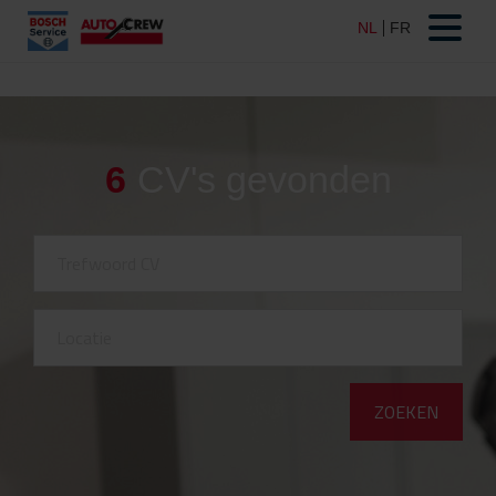
6
CV's gevonden