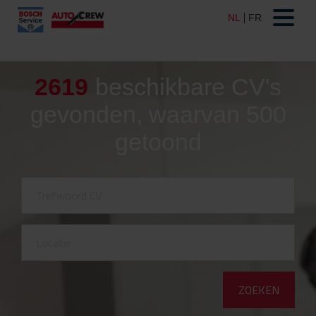
2619
beschikbare CV's
gevonden, waarvan 500
getoond