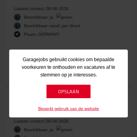
Laatste contact:
08-08-2026
Beschikbaar:
ja
Beschikbaar vanaf:
per direct
Plaats:
GERMANY
Bekijk kandidaat
Laatst bijgewerkt:
Garagejobs gebruikt cookies om bepaalde
voorkeuren te onthouden en vacatures af te
08-08-2026
stemmen op je interesses.
CAUAV10688
Beperkt gebruik van de website
Laatste contact:
08-08-2026
Beschikbaar:
ja