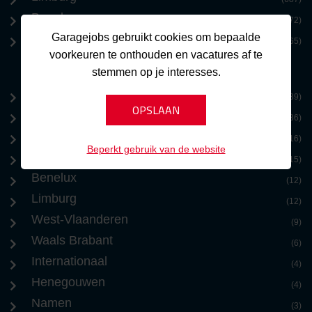
Benelux
(572)
Garagejobs gebruikt cookies om bepaalde
Zeeland
(365)
voorkeuren te onthouden en vacatures af te
stemmen op je interesses.
Brussel
(39)
Antwerpen
(36)
Oost-Vlaanderen
(16)
Beperkt gebruik van de website
Vlaams Brabant
(15)
Benelux
(12)
Limburg
(12)
West-Vlaanderen
(9)
Waals Brabant
(6)
Internationaal
(4)
Henegouwen
(4)
Namen
(3)