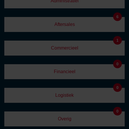
Administratief
6
Aftersales
1
Commercieel
0
Financieel
0
Logistiek
0
Overig