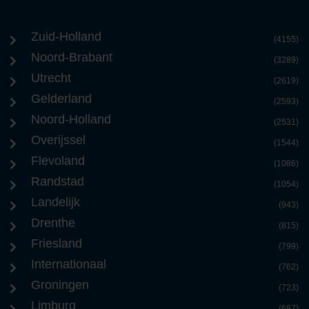
Zuid-Holland
(4155)
Noord-Brabant
(3289)
Utrecht
(2619)
Gelderland
(2593)
Noord-Holland
(2531)
Overijssel
(1544)
Flevoland
(1086)
Randstad
(1054)
Landelijk
(943)
Drenthe
(815)
Friesland
(799)
Internationaal
(762)
Groningen
(723)
Limburg
(687)