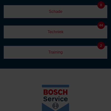
0
Schade
44
Techniek
2
Training