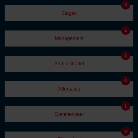
0
Stages
1
Management
2
Administratief
6
Aftersales
1
Commercieel
0