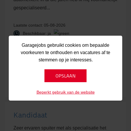
gespecialiseerd...
Laatste contact:
05-08-2026
Beschikbaar:
ja
Beschikbaar vanaf:
per direct
Garagejobs gebruikt cookies om bepaalde
Plaats:
Deventer
voorkeuren te onthouden en vacatures af te
stemmen op je interesses.
Bekijk kandidaat
Laatst bijgewerkt:
05-08-2026
Beperkt gebruik van de website
Kandidaat
Zeer ervaren spuiter met als specialisatie het