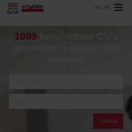
1099
beschikbare CV's
gevonden, waarvan 500
getoond