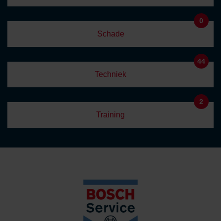
0
Schade
44
Techniek
2
Training