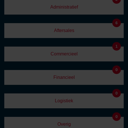
Administratief
6
Aftersales
1
Commercieel
0
Financieel
0
Logistiek
0
Overig