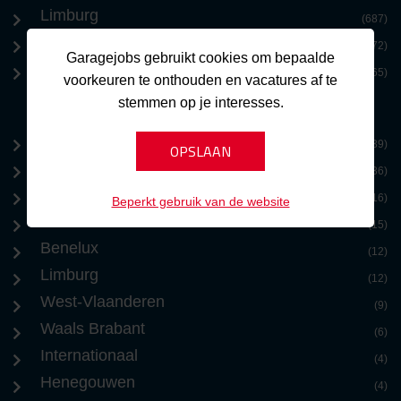
Limburg
(687)
Benelux
(572)
Garagejobs gebruikt cookies om bepaalde
Zeeland
(365)
voorkeuren te onthouden en vacatures af te
stemmen op je interesses.
Brussel
(39)
Antwerpen
(36)
Oost-Vlaanderen
(16)
Beperkt gebruik van de website
Vlaams Brabant
(15)
Benelux
(12)
Limburg
(12)
West-Vlaanderen
(9)
Waals Brabant
(6)
Internationaal
(4)
Henegouwen
(4)