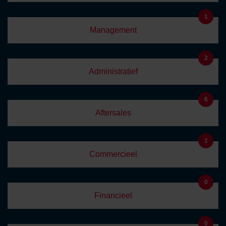
1
Management
2
Administratief
6
Aftersales
1
Commercieel
0
Financieel
0