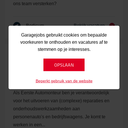
ons team versterken?
Berlicum
Bekijk vacature
Garagejobs gebruikt cookies om bepaalde
voorkeuren te onthouden en vacatures af te
stemmen op je interesses.
Gepubliceerd:
02-06-2026
1e Automonteur met APK
diploma - Valkenswaard
Beperkt gebruik van de website
Werkgever:
Autobedrijf Jan van Wezel
Als Eerste Automonteur ben je verantwoordelijk
voor het uitvoeren van (complexe) reparaties en
onderhoudswerkzaamheden aan
personenauto's en bedrijfswagens. Je komt te
werken in een...