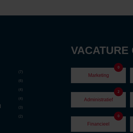
VACATURE
0
(7)
Marketing
(6)
(4)
2
(4)
Administratief
d
(3)
0
(2)
Financieel