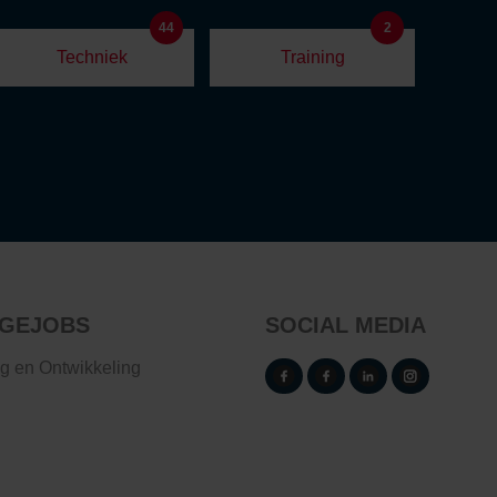
44
2
Techniek
Training
GEJOBS
SOCIAL MEDIA
ng en Ontwikkeling