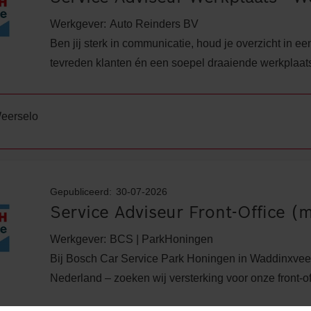
Werkgever:
Auto Reinders BV
Ben jij sterk in communicatie, houd je overzicht in 
tevreden klanten én een soepel draaiende werkplaats? 
eerselo
Gepubliceerd:
30-07-2026
Service Adviseur Front-Office (
Werkgever:
BCS | ParkHoningen
Bij Bosch Car Service Park Honingen in Waddinxveen
Nederland – zoeken wij versterking voor onze front-of