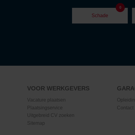
0
Schade
VOOR WERKGEVERS
GARA
Vacature plaatsen
Opleidi
Plaatsingservice
Contact
Uitgebreid CV zoeken
Sitemap