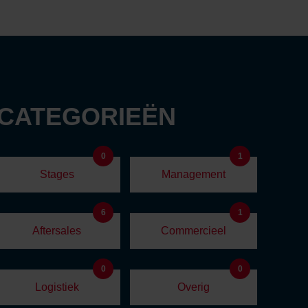
 CATEGORIEËN
0
1
Stages
Management
6
1
Aftersales
Commercieel
0
0
Logistiek
Overig