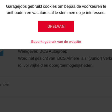
Garagejobs gebruikt cookies om bepaalde voorkeuren te
addinxveen
onthouden en vacatures af te stemmen op je interesses.
Gepubliceerd:
09-05-2026
(Junior) Verkoopadviseur Occas
Beperkt gebruik van de website
Werkgever:
BCS Autogroep
Word het gezicht van BCS Almere als (Junior) Ver
rol vol vrijheid en doorgroeimogelijkheden!
lmere