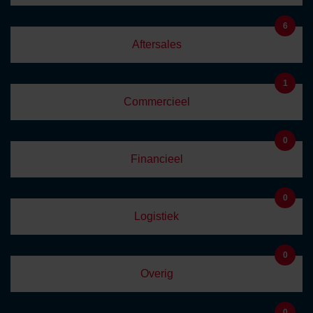
6
Aftersales
1
Commercieel
0
Financieel
0
Logistiek
0
Overig
0