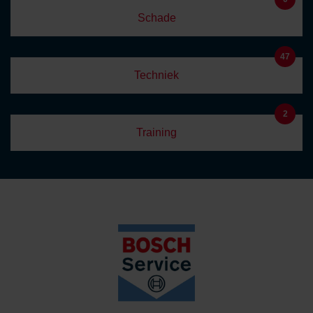
Schade
47
Techniek
2
Training