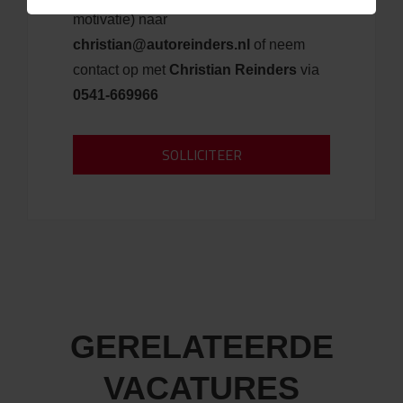
motivatie) naar
christian@autoreinders.nl
of neem
contact op met
Christian Reinders
via
0541-669966
GERELATEERDE
VACATURES