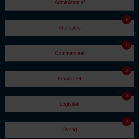
Administratief
6
Aftersales
1
Commercieel
0
Financieel
0
Logistiek
0
Overig