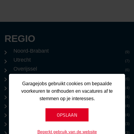
REGIO
Noord-Brabant
(9)
Utrecht
(7)
Overijssel
(6)
Flevoland
(6)
Garagejobs gebruikt cookies om bepaalde
Zuid-Holland
(4)
voorkeuren te onthouden en vacatures af te
Drenthe
(4)
stemmen op je interesses.
Friesland
(4)
Randstad
(4)
Zeeland
(3)
Noord-Holland
Beperkt gebruik van de website
(3)