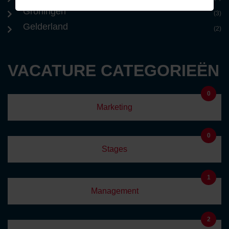
Groningen
(3)
Gelderland
(2)
VACATURE CATEGORIEËN
0
Marketing
0
Stages
1
Management
2