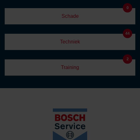
0
Schade
44
Techniek
2
Training