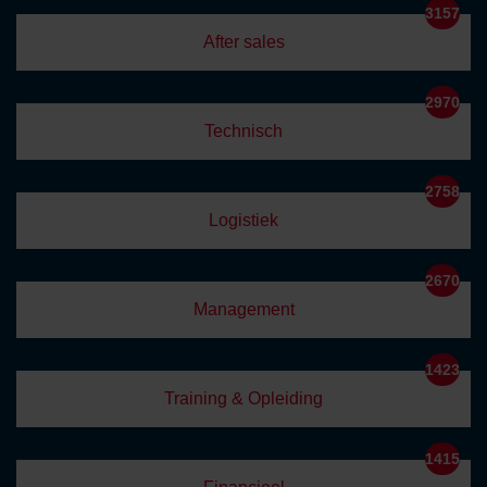
3157
After sales
2970
Technisch
2758
Logistiek
2670
Management
1423
Training & Opleiding
1415