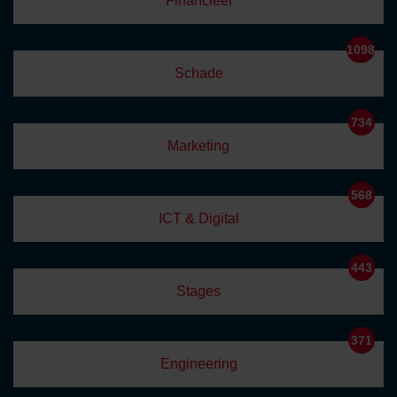
Financieel
1098
Schade
734
Marketing
568
ICT & Digital
443
Stages
371
Engineering