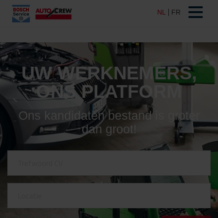
UW WERKNEMERS,
ONS PLATFORM
Ons kandidaten bestand is groter
dan groot!