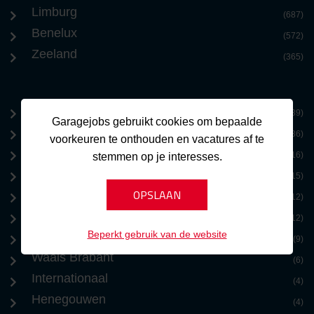
Limburg
(687)
Benelux
(572)
Zeeland
(365)
Brussel
(39)
Garagejobs gebruikt cookies om bepaalde
Antwerpen
(36)
voorkeuren te onthouden en vacatures af te
Oost-Vlaanderen
(16)
stemmen op je interesses.
Vlaams Brabant
(15)
Benelux
(12)
Limburg
(12)
Beperkt gebruik van de website
West-Vlaanderen
(9)
Waals Brabant
(6)
Internationaal
(4)
Henegouwen
(4)