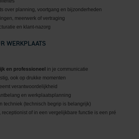
ffertes
s over planning, voortgang en bijzonderheden
gingen, meerwerk of vertraging
turatie en klant-nazorg
UR WERKPLAATS
ijk en professioneel
in je communicatie
 rustig, ook op drukke momenten
neemt verantwoordelijkheid
antbelang en werkplaatsplanning
en techniek (technisch begrip is belangrijk)
 receptionist of in een vergelijkbare functie is een pré