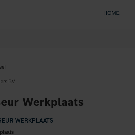
HOME
sel
ders BV
seur Werkplaats
ISEUR WERKPLAATS
plaats