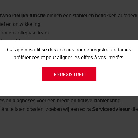
twoordelijke functie
binnen een stabiel en betrokken autobedri
tief en ontwikkeling
en en collegiaal team
ede arbeidsvoorwaarden
Garagejobs utilise des cookies pour enregistrer certaines
in duidelijkheid, vakmanschap en respect centraal staan
préférences et pour aligner les offres à vos intérêts.
ijk autobedrijf in Weerselo
met een grote, professionele werk
es en diagnoses voor een brede en trouwe klantenkring.
iënt te laten draaien, zoeken wij een extra
Serviceadviseur
die