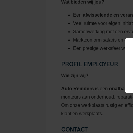
Wat bieden wij jou?
Een
afwisselende en veran
Veel ruimte voor eigen initia
Samenwerking met een ervar
Marktconform salaris en go
Een prettige werksfeer waar
PROFIL EMPLOYEUR
Wie zijn wij?
Auto Reinders
is een
onafhankel
monteurs aan onderhoud, reparati
Om onze werkplaats rustig en effic
klant en werkplaats.
CONTACT