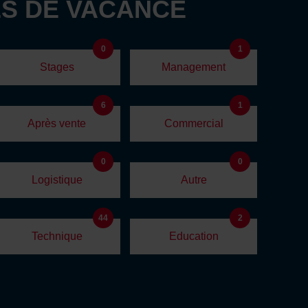
S DE VACANCE
0
1
Stages
Management
6
1
Après vente
Commercial
0
0
Logistique
Autre
44
2
Technique
Education