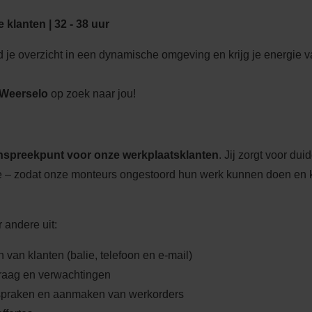
klanten | 32 - 38 uur
ud je overzicht in een dynamische omgeving en krijg je energie 
 Weerselo
op zoek naar jou!
nspreekpunt voor onze werkplaatsklanten
. Jij zorgt voor dui
e – zodat onze monteurs ongestoord hun werk kunnen doen en k
andere uit:
van klanten (balie, telefoon en e-mail)
vraag en verwachtingen
spraken en aanmaken van werkorders