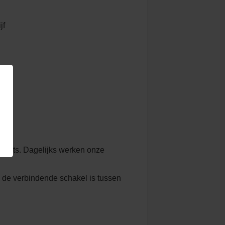
jf
plaats. Dagelijks werken onze
 de verbindende schakel is tussen