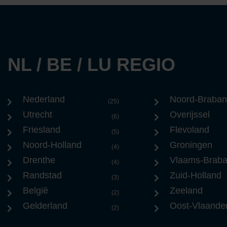
NL / BE / LU REGIO
Nederland
Noord-Braban
(25)
Utrecht
Overijssel
(6)
Friesland
Flevoland
(5)
Noord-Holland
Groningen
(4)
Drenthe
Vlaams-Braba
(4)
Randstad
Zuid-Holland
(3)
België
Zeeland
(2)
Gelderland
Oost-Vlaande
(2)