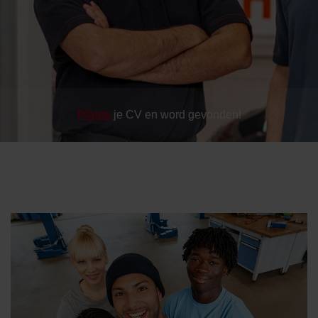
Plaats
je CV en word gevonden!