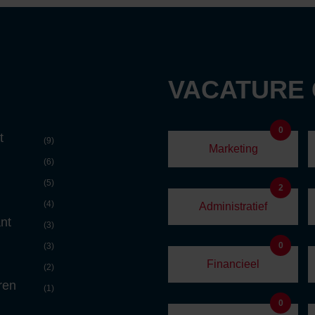
VACATURE
0
t
(9)
Marketing
(6)
(5)
2
(4)
Administratief
nt
(3)
0
(3)
Financieel
(2)
ren
(1)
0