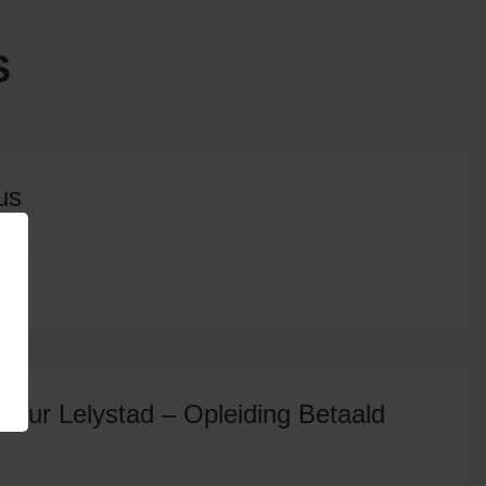
S
us
eur Lelystad – Opleiding Betaald