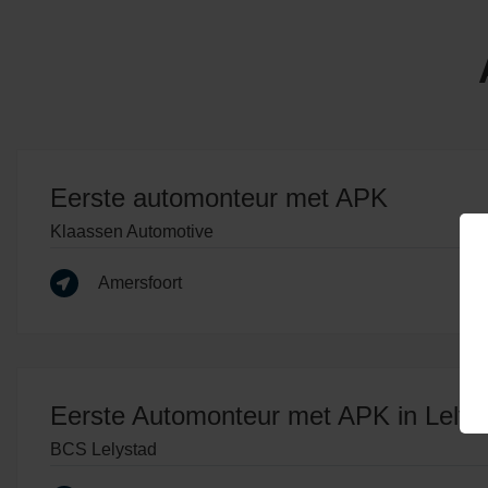
Eerste automonteur met APK
Klaassen Automotive
Amersfoort
Eerste Automonteur met APK in Lelys
BCS Lelystad