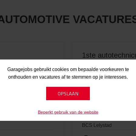
AUTOMOTIVE VACATURE
1ste autotechnic
Autobedrijf van der Veen
Garagejobs gebruikt cookies om bepaalde voorkeuren te
onthouden en vacatures af te stemmen op je interesses.
Groningen
Beperkt gebruik van de website
tad
Tweede Automont
BCS Lelystad