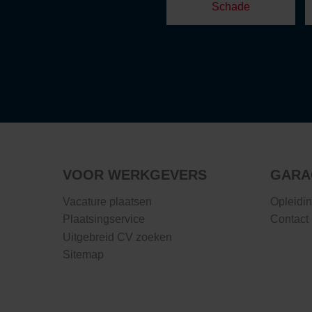
Schade
VOOR WERKGEVERS
GARA
Vacature plaatsen
Opleidi
Plaatsingservice
Contact
Uitgebreid CV zoeken
Sitemap