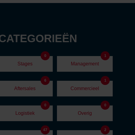
 CATEGORIEËN
0
1
Stages
Management
6
1
Aftersales
Commercieel
0
0
Logistiek
Overig
47
2