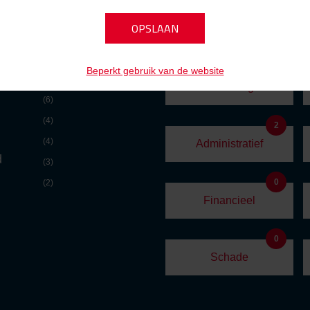
VACATURE
0
Beperkt gebruik van de website
(7)
Marketing
(6)
(4)
2
(4)
Administratief
d
(3)
0
(2)
Financieel
0
Schade