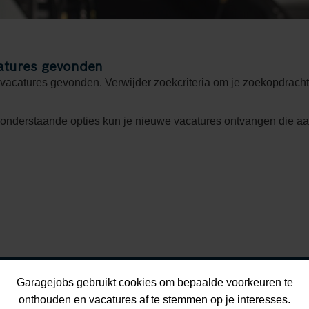
atures gevonden
 vacatures gevonden. Verwijder zoekcriteria om je zoekopdracht
 onderstaande opties kun je nieuwe vacatures ontvangen die a
Garagejobs gebruikt cookies om bepaalde voorkeuren te
onthouden en vacatures af te stemmen op je interesses.