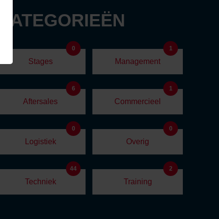
 CATEGORIEËN
0
1
Stages
Management
6
1
Aftersales
Commercieel
0
0
Logistiek
Overig
44
2
Techniek
Training