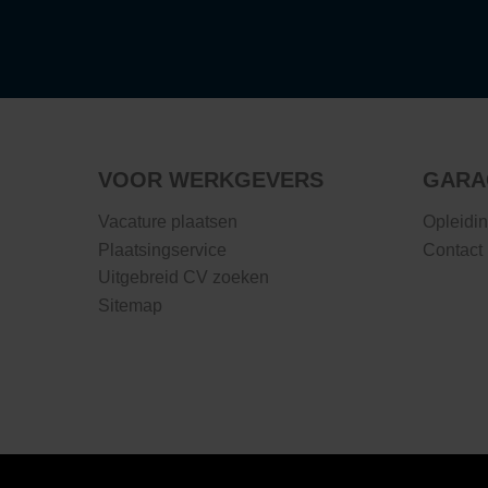
VOOR WERKGEVERS
GARA
Vacature plaatsen
Opleidi
Plaatsingservice
Contact
Uitgebreid CV zoeken
Sitemap