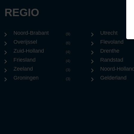
REGIO
Noord-Brabant
Utrecht
(9)
Overijssel
Flevoland
(6)
Zuid-Holland
Drenthe
(4)
Friesland
Randstad
(4)
Zeeland
Noord-Hollan
(3)
Groningen
Gelderland
(3)