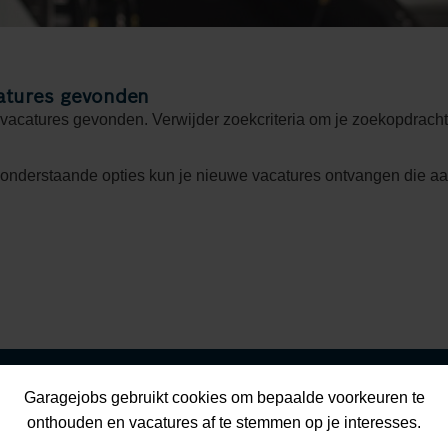
atures gevonden
 vacatures gevonden. Verwijder zoekcriteria om je zoekopdracht
 onderstaande opties kun je nieuwe vacatures ontvangen die a
Garagejobs gebruikt cookies om bepaalde voorkeuren te
onthouden en vacatures af te stemmen op je interesses.