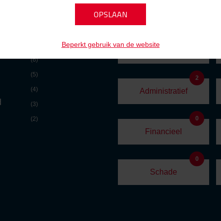
VACATURE
0
Beperkt gebruik van de website
(7)
Marketing
(6)
(5)
2
(4)
Administratief
d
(3)
0
(2)
Financieel
0
Schade