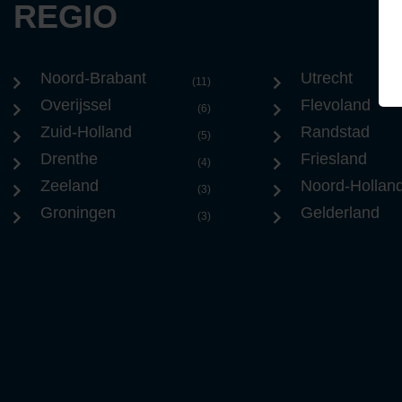
REGIO
Noord-Brabant
Utrecht
(11)
Overijssel
Flevoland
(6)
Zuid-Holland
Randstad
(5)
Drenthe
Friesland
(4)
Zeeland
Noord-Hollan
(3)
Groningen
Gelderland
(3)