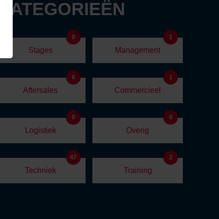
 CATEGORIEËN
0
1
Stages
Management
6
1
Aftersales
Commercieel
0
0
Logistiek
Overig
47
2
Techniek
Training