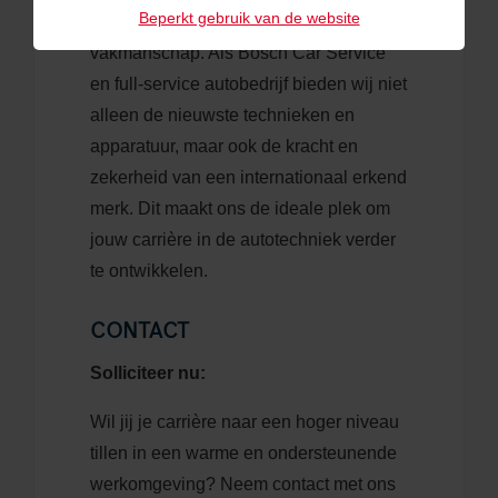
Beperkt gebruik van de website
persoonlijke aandacht, en
vakmanschap. Als Bosch Car Service
en full-service autobedrijf bieden wij niet
alleen de nieuwste technieken en
apparatuur, maar ook de kracht en
zekerheid van een internationaal erkend
merk. Dit maakt ons de ideale plek om
jouw carrière in de autotechniek verder
te ontwikkelen.
CONTACT
Solliciteer nu:
Wil jij je carrière naar een hoger niveau
tillen in een warme en ondersteunende
werkomgeving? Neem contact met ons