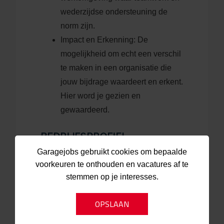
wederzijdse ondersteuning de
norm zijn.
Impact en Erkenning: De
mogelijkheid om echt een verschil
te maken in een organisatie die
jouw bijdrage waardeert en erkent.
Hier word je gezien en
gewaardeerd.
BEDRIJFSPROFIEL
Garagejobs gebruikt cookies om bepaalde
Over ons:
voorkeuren te onthouden en vacatures af te
stemmen op je interesses.
Al sinds 1987 zijn wij actief in de
automotive branche als een echt
familiebedrijf. Bij Adrie van Leijsen
Auto's draait het om kwaliteit,