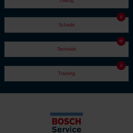
Overig
0
Schade
47
Techniek
2
Training