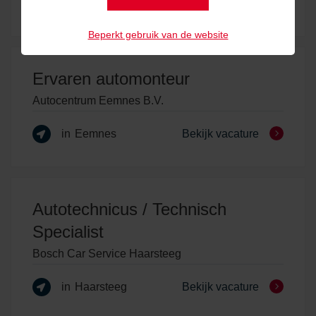
in
Houten
Bekijk vacature
Beperkt gebruik van de website
Ervaren automonteur
Autocentrum Eemnes B.V.
in
Eemnes
Bekijk vacature
Autotechnicus / Technisch
Specialist
Bosch Car Service Haarsteeg
in
Haarsteeg
Bekijk vacature