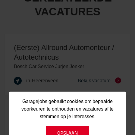
VACATURES
(Eerste) Allround Automonteur /
Autotechnicus
Bosch Car Service Jurjen Jonker
in
Heerenveen
Bekijk vacature
Garagejobs gebruikt cookies om bepaalde
voorkeuren te onthouden en vacatures af te
Chef Werkplaats / Chef Monteur
stemmen op je interesses.
Bosch Car Service Nieuwenhuijsen