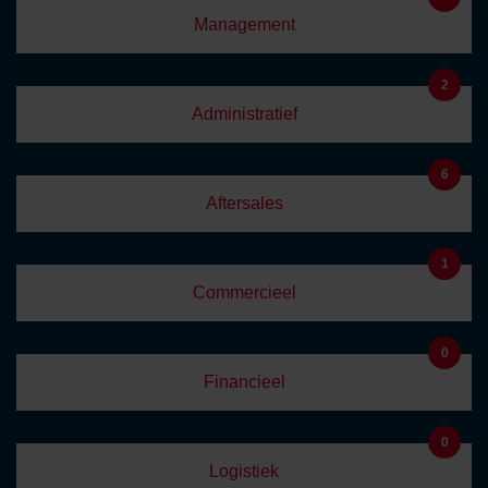
Management
2
Administratief
6
Aftersales
1
Commercieel
0
Financieel
0
Logistiek