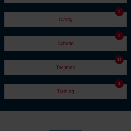
0
Overig
0
Schade
44
Techniek
2
Training