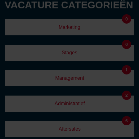
VACATURE CATEGORIEËN
0
Marketing
0
Stages
1
Management
2
Administratief
6
Aftersales