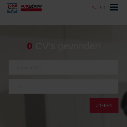
0
CV's gevonden