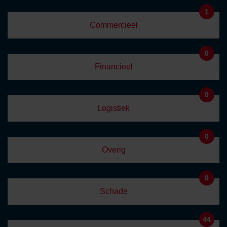
1
Commercieel
0
Financieel
0
Logistiek
0
Overig
0
Schade
44