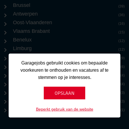
Brussel
(39)
Antwerpen
(36)
Oost-Vlaanderen
(16)
Vlaams Brabant
(15)
Benelux
(12)
Limburg
(12)
West-Vlaanderen
(9)
Garagejobs gebruikt cookies om bepaalde
Waals Brabant
(6)
voorkeuren te onthouden en vacatures af te
Internationaal
(4)
stemmen op je interesses.
Henegouwen
(4)
Namen
(3)
Luik
(3)
Frankrijk
Beperkt gebruik van de website
(1)