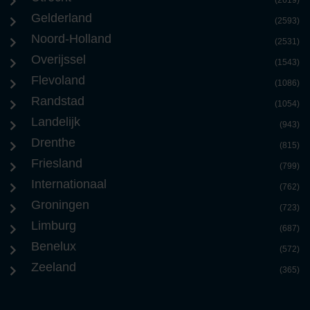
(2619)
Gelderland
(2593)
Noord-Holland
(2531)
Overijssel
(1543)
Flevoland
(1086)
Randstad
(1054)
Landelijk
(943)
Drenthe
(815)
Friesland
(799)
Internationaal
(762)
Groningen
(723)
Limburg
(687)
Benelux
(572)
Zeeland
(365)