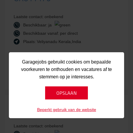
Laatste contact:
onbekend
Beschikbaar:
ja
Beschikbaar vanaf:
per direct
Plaats:
Veliyanadu Kerala,India
Garagejobs gebruikt cookies om bepaalde
Bekijk kandidaat
Laatst bijgewerkt:
voorkeuren te onthouden en vacatures af te
31-07-2026
stemmen op je interesses.
CAU11475
Beperkt gebruik van de website
Laatste contact:
onbekend