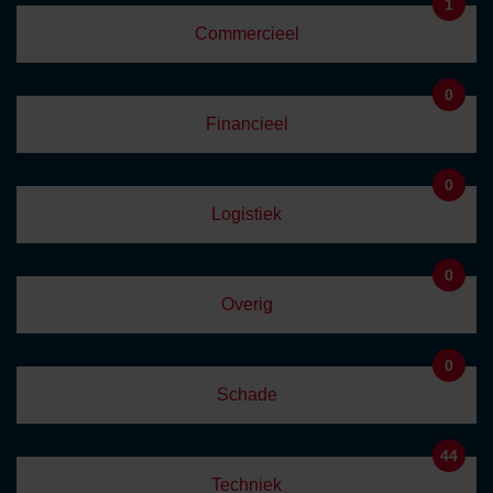
1
Commercieel
0
Financieel
0
Logistiek
0
Overig
0
Schade
44
Techniek