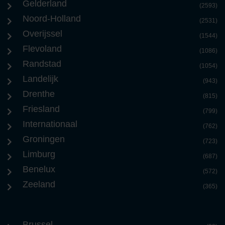
Gelderland
(2593)
Noord-Holland
(2531)
Overijssel
(1544)
Flevoland
(1086)
Randstad
(1054)
Landelijk
(943)
Drenthe
(815)
Friesland
(799)
Internationaal
(762)
Groningen
(723)
Limburg
(687)
Benelux
(572)
Zeeland
(365)
Brussel