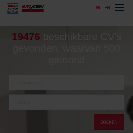
19476
beschikbare CV's
gevonden, waarvan 500
getoond