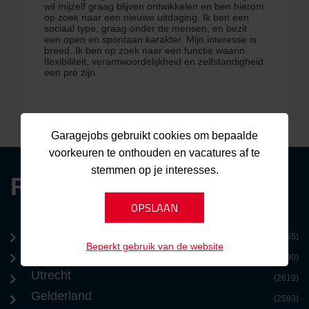
wil mijzelf graag blijven ontwikkelen en ben hierom
op zoek naar een nieuwe uitdaging. Ik ben een
sociaal type, graag onder de mensen, en bezit
een open en spontaan karakter. Mijn interesse is
breed. Ik ben op zoek naar een functie waarin
flexibiliteit, verantwoordelijkheid en zelfstandigheid
een pré zijn.
Garagejobs gebruikt cookies om bepaalde
voorkeuren te onthouden en vacatures af te
stemmen op je interesses.
REGIO
Zuid-Holland
(4155)
Beperkt gebruik van de website
Noord-Brabant
(3290)
Utrecht
(2619)
Gelderland
(2593)