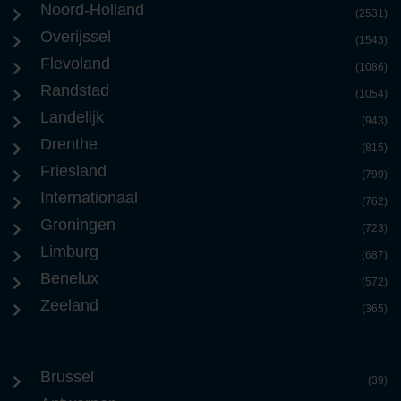
Noord-Holland
(2531)
Overijssel
(1543)
Flevoland
(1086)
Randstad
(1054)
Landelijk
(943)
Drenthe
(815)
Friesland
(799)
Internationaal
(762)
Groningen
(723)
Limburg
(687)
Benelux
(572)
Zeeland
(365)
Brussel
(39)