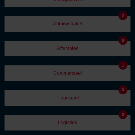
2
Administratief
6
Aftersales
1
Commercieel
0
Financieel
0
Logistiek