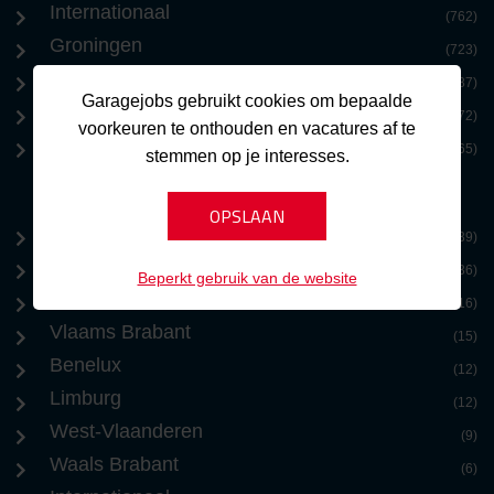
Internationaal
(762)
Groningen
(723)
Limburg
(687)
Garagejobs gebruikt cookies om bepaalde
Benelux
(572)
voorkeuren te onthouden en vacatures af te
Zeeland
(365)
stemmen op je interesses.
Brussel
(39)
Antwerpen
(36)
Beperkt gebruik van de website
Oost-Vlaanderen
(16)
Vlaams Brabant
(15)
Benelux
(12)
Limburg
(12)
West-Vlaanderen
(9)
Waals Brabant
(6)