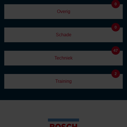
0
Overig
0
Schade
47
Techniek
2
Training