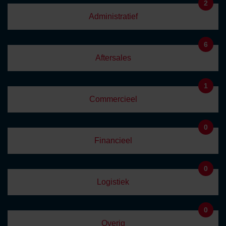
2
Administratief
6
Aftersales
1
Commercieel
0
Financieel
0
Logistiek
0
Overig