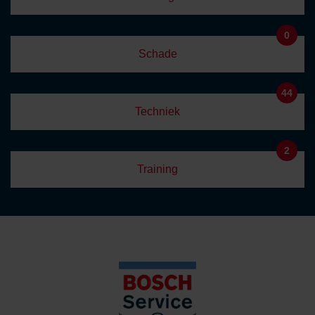
0
Schade
44
Techniek
2
Training