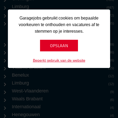
Limburg
(687)
Benelux
(572)
Garagejobs gebruikt cookies om bepaalde
Zeeland
(365)
voorkeuren te onthouden en vacatures af te
stemmen op je interesses.
Brussel
(39)
Antwerpen
(36)
Oost-Vlaanderen
Beperkt gebruik van de website
(16)
Vlaams Brabant
(15)
Benelux
(12)
Limburg
(12)
West-Vlaanderen
(9)
Waals Brabant
(6)
Internationaal
(4)
Henegouwen
(4)