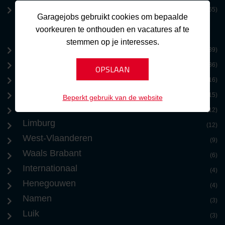
Zeeland
(365)
Garagejobs gebruikt cookies om bepaalde
voorkeuren te onthouden en vacatures af te
stemmen op je interesses.
Brussel
(39)
Antwerpen
(36)
Oost-Vlaanderen
(16)
Vlaams Brabant
(15)
Beperkt gebruik van de website
Benelux
(12)
Limburg
(12)
West-Vlaanderen
(9)
Waals Brabant
(6)
Internationaal
(4)
Henegouwen
(4)
Namen
(3)
Luik
(3)