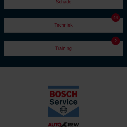
Schade
44
Techniek
2
Training