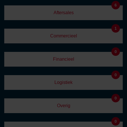
6
Aftersales
1
Commercieel
0
Financieel
0
Logistiek
0
Overig
0