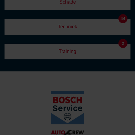
Schade
44
Techniek
2
Training