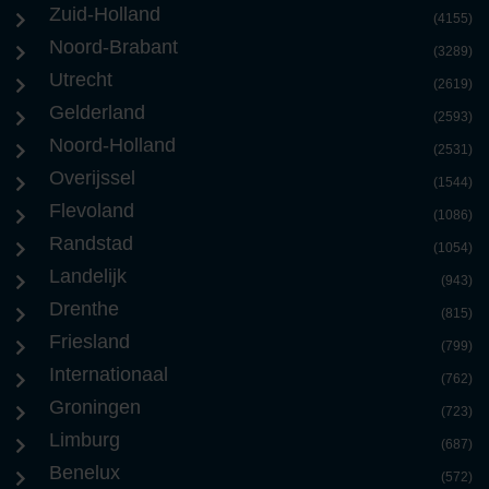
Zuid-Holland
(4155)
Noord-Brabant
(3289)
Utrecht
(2619)
Gelderland
(2593)
Noord-Holland
(2531)
Overijssel
(1544)
Flevoland
(1086)
Randstad
(1054)
Landelijk
(943)
Drenthe
(815)
Friesland
(799)
Internationaal
(762)
Groningen
(723)
Limburg
(687)
Benelux
(572)