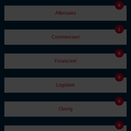
6
Aftersales
1
Commercieel
0
Financieel
0
Logistiek
0
Overig
0