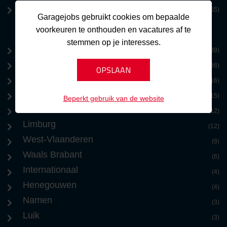
Zeeland
(365)
Garagejobs gebruikt cookies om bepaalde
voorkeuren te onthouden en vacatures af te
stemmen op je interesses.
Brussel
(39)
Antwerpen
(36)
Oost-Vlaanderen
(16)
Vlaams Brabant
(15)
Beperkt gebruik van de website
Benelux
(12)
Limburg
(12)
West-Vlaanderen
(9)
Waals Brabant
(6)
Internationaal
(4)
Henegouwen
(4)
Namen
(3)
Luik
(3)