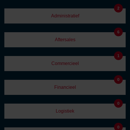
2
Administratief
6
Aftersales
1
Commercieel
0
Financieel
0
Logistiek
0