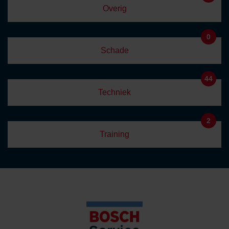
Overig
0
Schade
44
Techniek
2
Training