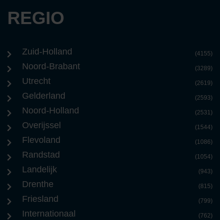
REGIO
Zuid-Holland
(4155)
Noord-Brabant
(3289)
Utrecht
(2619)
Gelderland
(2593)
Noord-Holland
(2531)
Overijssel
(1544)
Flevoland
(1086)
Randstad
(1054)
Landelijk
(943)
Drenthe
(815)
Friesland
(799)
Internationaal
(762)