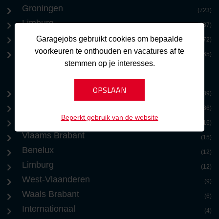
Groningen
(723)
Limburg
(687)
Benelux
Garagejobs gebruikt cookies om bepaalde
(572)
voorkeuren te onthouden en vacatures af te
Zeeland
(365)
stemmen op je interesses.
Brussel
(39)
Antwerpen
(36)
Beperkt gebruik van de website
Oost-Vlaanderen
(16)
Vlaams Brabant
(15)
Benelux
(12)
Limburg
(12)
West-Vlaanderen
(9)
Waals Brabant
(6)
Internationaal
(4)