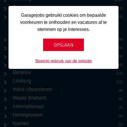
Benelux
(572)
Garagejobs gebruikt cookies om bepaalde
Zeeland
(365)
voorkeuren te onthouden en vacatures af te
stemmen op je interesses.
Brussel
(39)
Antwerpen
(36)
Oost-Vlaanderen
(16)
Beperkt gebruik van de website
Vlaams Brabant
(15)
Benelux
(12)
Limburg
(12)
West-Vlaanderen
(9)
Waals Brabant
(6)
Internationaal
(4)
Henegouwen
(4)
Namen
(3)