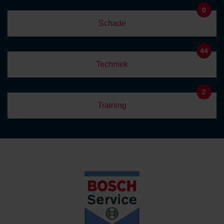
0
Schade
44
Techniek
2
Training