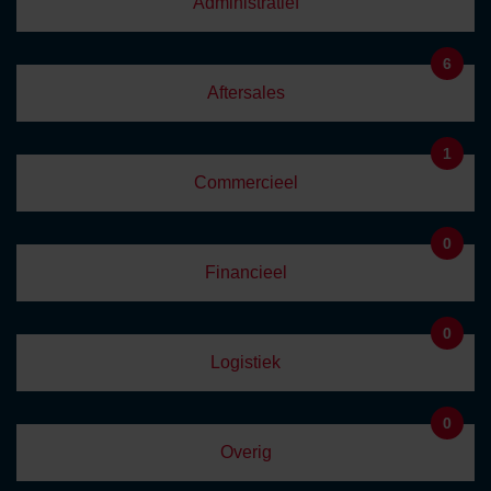
Administratief
6
Aftersales
1
Commercieel
0
Financieel
0
Logistiek
0
Overig