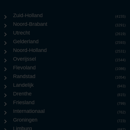
Zuid-Holland
(4155)
Noord-Brabant
(3291)
Utrecht
(2619)
Gelderland
(2593)
Noord-Holland
(2531)
Overijssel
(1544)
Flevoland
(1086)
Randstad
(1054)
Landelijk
(943)
Drenthe
(815)
Friesland
(799)
Internationaal
(762)
Groningen
(723)
Limburg
(687)