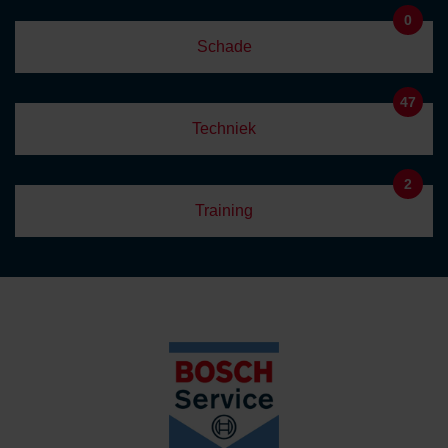
0
Schade
47
Techniek
2
Training