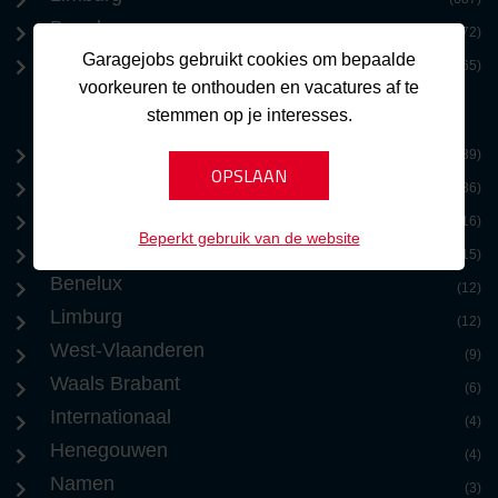
Benelux
(572)
Garagejobs gebruikt cookies om bepaalde
Zeeland
(365)
voorkeuren te onthouden en vacatures af te
stemmen op je interesses.
Brussel
(39)
Antwerpen
(36)
Oost-Vlaanderen
(16)
Beperkt gebruik van de website
Vlaams Brabant
(15)
Benelux
(12)
Limburg
(12)
West-Vlaanderen
(9)
Waals Brabant
(6)
Internationaal
(4)
Henegouwen
(4)
Namen
(3)