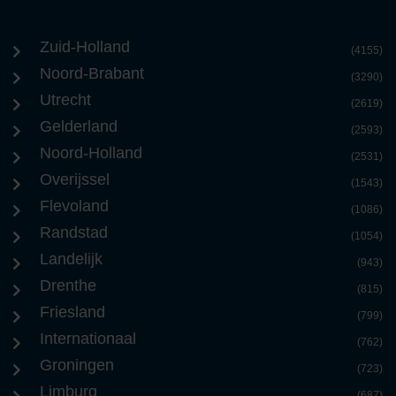
Zuid-Holland
(4155)
Noord-Brabant
(3290)
Utrecht
(2619)
Gelderland
(2593)
Noord-Holland
(2531)
Overijssel
(1543)
Flevoland
(1086)
Randstad
(1054)
Landelijk
(943)
Drenthe
(815)
Friesland
(799)
Internationaal
(762)
Groningen
(723)
Limburg
(687)