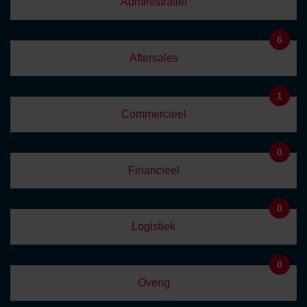
Administratief
6
Aftersales
1
Commercieel
0
Financieel
0
Logistiek
0
Overig