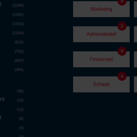
0
t
(3290)
Marketing
(2593)
(1543)
2
(1054)
Administratief
(815)
0
(762)
Financieel
(687)
(365)
0
Schade
(36)
nt
(15)
(12)
t
(6)
(4)