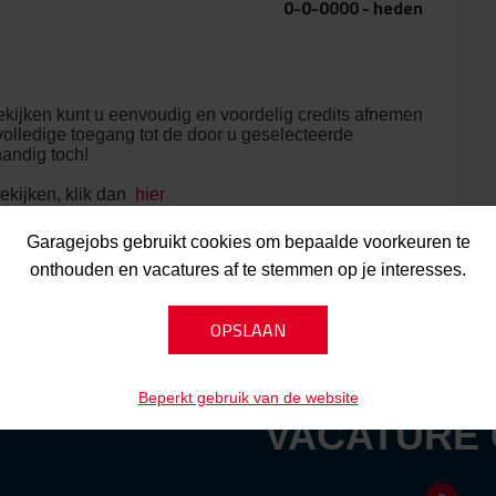
0-0-0000 - heden
kijken kunt u eenvoudig en voordelig credits afnemen
olledige toegang tot de door u geselecteerde
handig toch!
ekijken, klik dan
hier
Garagejobs gebruikt cookies om bepaalde voorkeuren te
onthouden en vacatures af te stemmen op je interesses.
Beperkt gebruik van de website
VACATURE