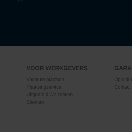
(3)
VOOR WERKGEVERS
GARA
Vacature plaatsen
Opleidi
Plaatsingservice
Contact
Uitgebreid CV zoeken
Sitemap