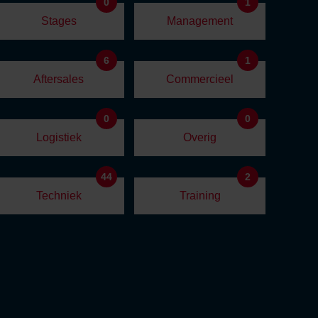
0
1
Stages
Management
6
1
Aftersales
Commercieel
0
0
Logistiek
Overig
44
2
Techniek
Training