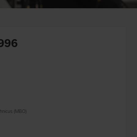
996
chnicus (MBO)