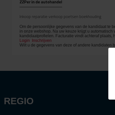
ZZPer in de autohandel
Inkoop reparatie verkoop poetsen boekhouding
Om de persoonlijke gegevens van de kandidaat te be
in onze webshop. Na uw keuze krijgt u automatisch v
kandidaatprofielen. Facturatie vindt achteraf plaats, 
Login
Inschrijven
Wilt u de gegevens van deze of andere kandidaten b
REGIO