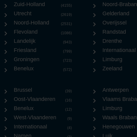
Zuid-Holland
Noord-Braban
(4155)
Utrecht
Gelderland
(2619)
Noord-Holland
Overijssel
(2531)
Flevoland
Randstad
(1086)
Landelijk
Drenthe
(943)
Friesland
Internationaal
(799)
Groningen
Limburg
(723)
Benelux
Zeeland
(572)
Brussel
Antwerpen
(39)
Oost-Vlaanderen
Vlaams Braba
(16)
Benelux
Limburg
(12)
West-Vlaanderen
Waals Braban
(9)
Internationaal
Henegouwen
(4)
Namen
Luik