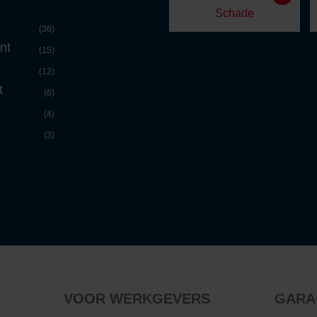
Schade
(36)
nt
(15)
(12)
t
(6)
(4)
(3)
VOOR WERKGEVERS
GARA