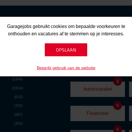
Garagejobs gebruikt cookies om bepaalde voorkeuren te
onthouden en vacatures af te stemmen op je interesses.
VACATURE
0
t
(3289)
Marketing
Beperkt gebruik van de website
(2593)
(1544)
2
(1054)
Administratief
(815)
0
(762)
Financieel
(687)
(365)
0