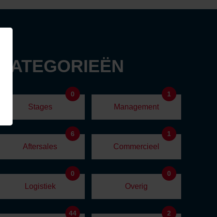
 CATEGORIEËN
0
1
Stages
Management
6
1
Aftersales
Commercieel
0
0
Logistiek
Overig
44
2