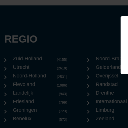
REGIO
Zuid-Holland
Noord-Braban
(4155)
Utrecht
Gelderland
(2619)
Noord-Holland
Overijssel
(2531)
Flevoland
Randstad
(1086)
Landelijk
Drenthe
(943)
Friesland
Internationaal
(799)
Groningen
Limburg
(723)
Benelux
Zeeland
(572)