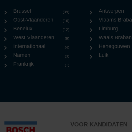
Brussel
Antwerpen
(39)
Oost-Vlaanderen
Vlaams Braba
(16)
Benelux
Limburg
(12)
West-Vlaanderen
Waals Braban
(9)
Internationaal
Henegouwen
(4)
Namen
Luik
(3)
Frankrijk
(1)
VOOR KANDIDATEN