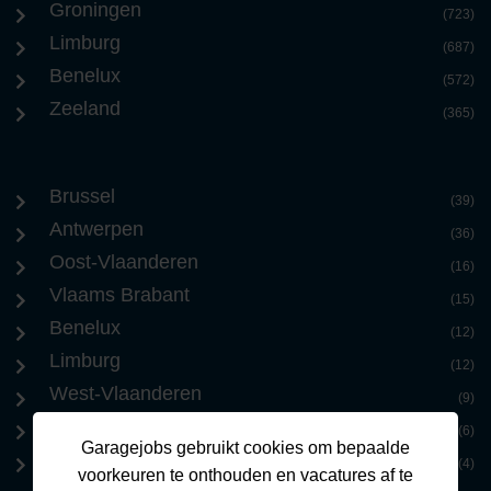
Groningen
(723)
Limburg
(687)
Benelux
(572)
Zeeland
(365)
Brussel
(39)
Antwerpen
(36)
Oost-Vlaanderen
(16)
Vlaams Brabant
(15)
Benelux
(12)
Limburg
(12)
West-Vlaanderen
(9)
Waals Brabant
(6)
Garagejobs gebruikt cookies om bepaalde
Internationaal
(4)
voorkeuren te onthouden en vacatures af te