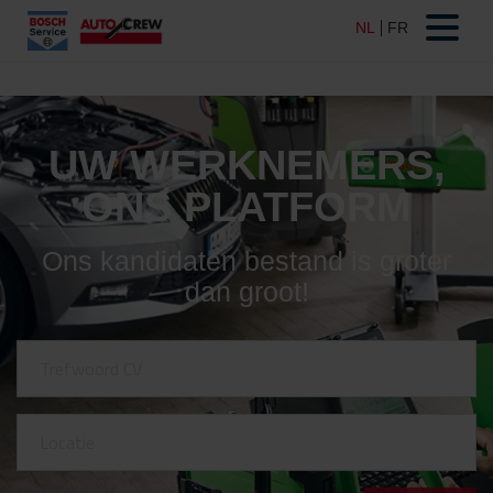
UW WERKNEMERS,
ONS PLATFORM
Ons kandidaten bestand is groter
dan groot!