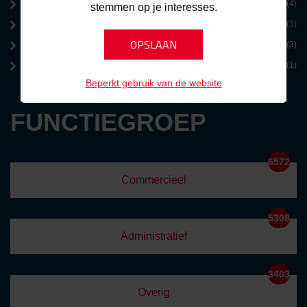
Henegouwen
(4)
stemmen op je interesses.
Namen
(3)
Luik
(3)
Frankrijk
(1)
Beperkt gebruik van de website
FUNCTIEGROEP
6572
Commercieel
5308
Administratief
3403
Overig