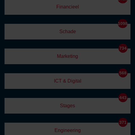
Financieel
1098
Schade
734
Marketing
568
ICT & Digital
443
Stages
371
Engineering