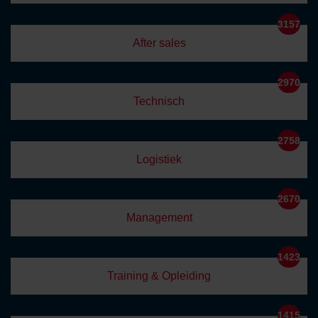
3157
After sales
2970
Technisch
2758
Logistiek
2670
Management
1423
Training & Opleiding
1415